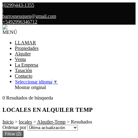
(0299)443-1355
|
barrosneuquen@gmail.com
+5492996346712
MENÚ
LLAMAR
Propiedades
Alquiler
Venta
La Empresa
Tasación
Contacto
Seleccionar idioma
▼
Mostrar original
0 Resultados de búsqueda
LOCALES EN ALQUILER TEMP
Inicio
>
locales
>
Alquiler-Temp
> Resultados
Ordenar por
Filtrar
(2)