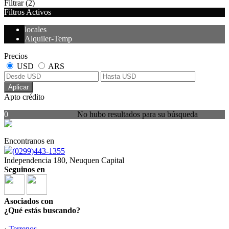
Filtrar
(2)
Filtros Activos
locales
Alquiler-Temp
Precios
USD
ARS
Aplicar
Apto crédito
0
No hubo resultados para su búsqueda
Encontranos en
(0299)443-1355
Independencia 180, Neuquen Capital
Seguinos en
Asociados con
¿Qué estás buscando?
·
Terrenos