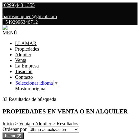
(0299)443-1355
|
barrosneuquen@gmail.com
+5492996346712
MENÚ
LLAMAR
Propiedades
Alquiler
Venta
La Empresa
Tasación
Contacto
Seleccionar idioma
▼
Mostrar original
33 Resultados de búsqueda
PROPIEDADES EN VENTA O EN ALQUILER
Inicio
>
Venta
o
Alquiler
> Resultados
Ordenar por
Filtrar
(2)