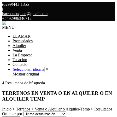
(0299)443-1355
|
barrosneuquen@gmail.com
+5492996346712
MENÚ
LLAMAR
Propiedades
Alquiler
Venta
La Empresa
Tasación
Contacto
Seleccionar idioma
▼
Mostrar original
4 Resultados de búsqueda
TERRENOS EN VENTA O EN ALQUILER O EN
ALQUILER TEMP
Inicio
>
Terrenos
>
Venta
o
Alquiler
o
Alquiler-Temp
> Resultados
Ordenar por