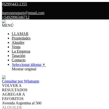
(0299)443-1355
|
barrosneuquen@gmail.com
+5492996346712
MENÚ
LLAMAR
Propiedades
Alquiler
Venta
La Empresa
Tasación
Contacto
Seleccionar idioma
▼
Mostrar original
Consultar por Whatsapp
VOLVER A
RESULTADOS
AGREGAR A
FAVORITOS
Avenida Argentina al 500
ALQUILER