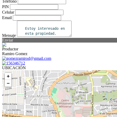
Teléfono
PIN
Celular
Email
Mensaje
Enviar
Productor
Ramiro Gomez
gomezramirod@gmail.com
156346712
UBICACIÓN
+
−